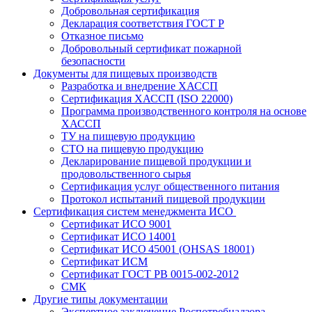
Добровольная сертификация
Декларация соответствия ГОСТ Р
Отказное письмо
Добровольный сертификат пожарной
безопасности
Документы для пищевых производств
Разработка и внедрение ХАССП
Сертификация ХАССП (ISO 22000)
Программа производственного контроля на основе
ХАССП
ТУ на пищевую продукцию
СТО на пищевую продукцию
Декларирование пищевой продукции и
продовольственного сырья
Сертификация услуг общественного питания
Протокол испытаний пищевой продукции
Сертификация систем менеджмента ИСО
Сертификат ИСО 9001
Сертификат ИСО 14001
Сертификат ИСО 45001 (OHSAS 18001)
Сертификат ИСМ
Сертификат ГОСТ РВ 0015-002-2012
СМК
Другие типы документации
Экспертное заключение Роспотребнадзора