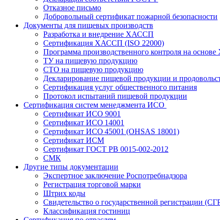
Отказное письмо
Добровольный сертификат пожарной безопасности
Документы для пищевых производств
Разработка и внедрение ХАССП
Сертификация ХАССП (ISO 22000)
Программа производственного контроля на основ
ТУ на пищевую продукцию
СТО на пищевую продукцию
Декларирование пищевой продукции и продовольс
Сертификация услуг общественного питания
Протокол испытаний пищевой продукции
Сертификация систем менеджмента ИСО
Сертификат ИСО 9001
Сертификат ИСО 14001
Сертификат ИСО 45001 (OHSAS 18001)
Сертификат ИСМ
Сертификат ГОСТ РВ 0015-002-2012
СМК
Другие типы документации
Экспертное заключение Роспотребнадзора
Регистрация торговой марки
Штрих коды
Свидетельство о государственной регистрации (СГ
Классификация гостиниц
Сертификация по отраслям