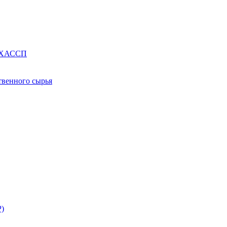
е ХАССП
твенного сырья
Р)