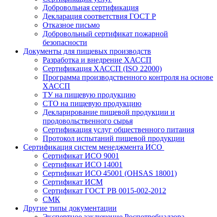
Добровольная сертификация
Декларация соответствия ГОСТ Р
Отказное письмо
Добровольный сертификат пожарной
безопасности
Документы для пищевых производств
Разработка и внедрение ХАССП
Сертификация ХАССП (ISO 22000)
Программа производственного контроля на основе
ХАССП
ТУ на пищевую продукцию
СТО на пищевую продукцию
Декларирование пищевой продукции и
продовольственного сырья
Сертификация услуг общественного питания
Протокол испытаний пищевой продукции
Сертификация систем менеджмента ИСО
Сертификат ИСО 9001
Сертификат ИСО 14001
Сертификат ИСО 45001 (OHSAS 18001)
Сертификат ИСМ
Сертификат ГОСТ РВ 0015-002-2012
СМК
Другие типы документации
Экспертное заключение Роспотребнадзора