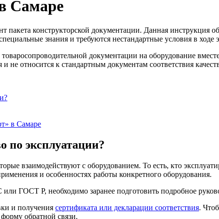
 в Самаре
т пакета конструкторской документации. Данная инструкция обя
специальные знания и требуются нестандартные условия в ходе 
и товаросопроводительной документации на оборудование вместе
и не относится к стандартным документам соответствия качеств
и?
т» в Самаре
о по эксплуатации?
торые взаимодействуют с оборудованием. То есть, кто эксплуати
применения и особенностях работы конкретного оборудования.
 или ГОСТ Р, необходимо заранее подготовить подробное руково
явки и получения
сертификата или декларации соответствия
. Что
 форму обратной связи.