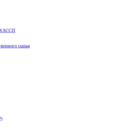
е ХАССП
твенного сырья
Р)