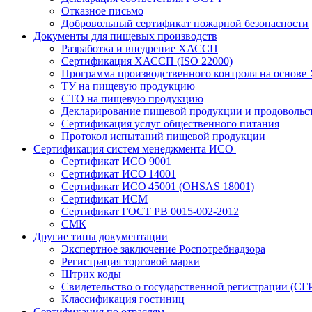
Отказное письмо
Добровольный сертификат пожарной безопасности
Документы для пищевых производств
Разработка и внедрение ХАССП
Сертификация ХАССП (ISO 22000)
Программа производственного контроля на основ
ТУ на пищевую продукцию
СТО на пищевую продукцию
Декларирование пищевой продукции и продовольс
Сертификация услуг общественного питания
Протокол испытаний пищевой продукции
Сертификация систем менеджмента ИСО
Сертификат ИСО 9001
Сертификат ИСО 14001
Сертификат ИСО 45001 (OHSAS 18001)
Сертификат ИСМ
Сертификат ГОСТ РВ 0015-002-2012
СМК
Другие типы документации
Экспертное заключение Роспотребнадзора
Регистрация торговой марки
Штрих коды
Свидетельство о государственной регистрации (СГ
Классификация гостиниц
Сертификация по отраслям