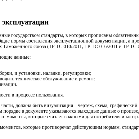
о эксплуатации
нные государством стандарты, в которых прописаны обязательн
щие нормы составления эксплуатационной документации, а про
 Таможенного союза (ТР ТС 010/2011, ТР ТС 016/2011 и ТР ТС 0
ующие данные:
орки, и установки, наладки, регулировки;
оводить техническое обслуживание и ремонт;
лизации.
ности в процессе пользования.
 части, должна быть визуализация – чертеж, схема, графический
м порядке в документе указываются выходные данные о производ
те моменты, которые считает важными для потребителя и контра
ь моментов, которые противоречат действующим нормам, станда