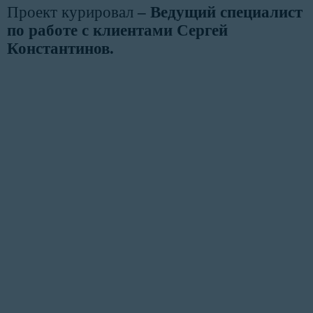
Проект курировал
– Ведущий специалист
по работе с клиентами Сергей
Константинов.
«Наша цель — сделать процесс
оформления документации
максимально удобным и
быстрым для Вас»
У вас есть замечания или предложения?