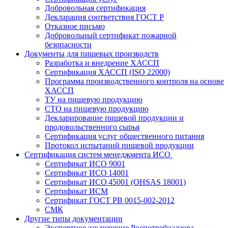
Добровольная сертификация
Декларация соответствия ГОСТ Р
Отказное письмо
Добровольный сертификат пожарной
безопасности
Документы для пищевых производств
Разработка и внедрение ХАССП
Сертификация ХАССП (ISO 22000)
Программа производственного контроля на основе
ХАССП
ТУ на пищевую продукцию
СТО на пищевую продукцию
Декларирование пищевой продукции и
продовольственного сырья
Сертификация услуг общественного питания
Протокол испытаний пищевой продукции
Сертификация систем менеджмента ИСО
Сертификат ИСО 9001
Сертификат ИСО 14001
Сертификат ИСО 45001 (OHSAS 18001)
Сертификат ИСМ
Сертификат ГОСТ РВ 0015-002-2012
СМК
Другие типы документации
Экспертное заключение Роспотребнадзора