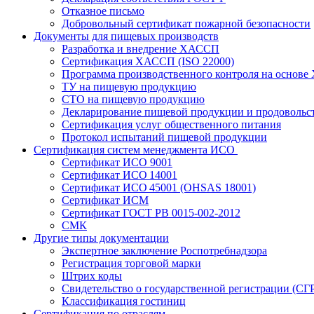
Отказное письмо
Добровольный сертификат пожарной безопасности
Документы для пищевых производств
Разработка и внедрение ХАССП
Сертификация ХАССП (ISO 22000)
Программа производственного контроля на основ
ТУ на пищевую продукцию
СТО на пищевую продукцию
Декларирование пищевой продукции и продовольс
Сертификация услуг общественного питания
Протокол испытаний пищевой продукции
Сертификация систем менеджмента ИСО
Сертификат ИСО 9001
Сертификат ИСО 14001
Сертификат ИСО 45001 (OHSAS 18001)
Сертификат ИСМ
Сертификат ГОСТ РВ 0015-002-2012
СМК
Другие типы документации
Экспертное заключение Роспотребнадзора
Регистрация торговой марки
Штрих коды
Свидетельство о государственной регистрации (СГ
Классификация гостиниц
Сертификация по отраслям