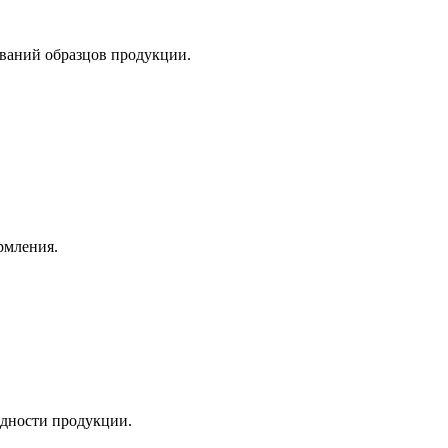
ований образцов продукции.
рмления.
одности продукции.