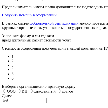
Предприниматели имеют право дополнительно подтвердить кач
Получить помощь в оформлении
В рамках систем
добровольной сертификации
можно проверить 
крупные торговые сети, участвовать в государственных торгах
Заполните форму и мы сделаем
предварительный расчет стоимости услуг
Стоимость оформления документации в нашей компании на 1
1
2
3
4
5
6
Выберите организационно-правовую форму:
ООО
ИП
Самозанятый
другое
Далее