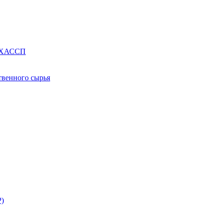
е ХАССП
твенного сырья
Р)