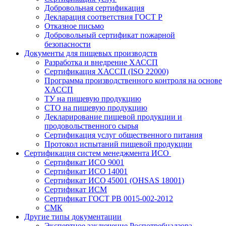
Добровольная сертификация
Декларация соответствия ГОСТ Р
Отказное письмо
Добровольный сертификат пожарной
безопасности
Документы для пищевых производств
Разработка и внедрение ХАССП
Сертификация ХАССП (ISO 22000)
Программа производственного контроля на основе
ХАССП
ТУ на пищевую продукцию
СТО на пищевую продукцию
Декларирование пищевой продукции и
продовольственного сырья
Сертификация услуг общественного питания
Протокол испытаний пищевой продукции
Сертификация систем менеджмента ИСО
Сертификат ИСО 9001
Сертификат ИСО 14001
Сертификат ИСО 45001 (OHSAS 18001)
Сертификат ИСМ
Сертификат ГОСТ РВ 0015-002-2012
СМК
Другие типы документации
Экспертное заключение Роспотребнадзора