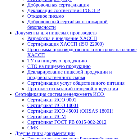
Добровольная сертификация
Декларация соответствия ГОСТ Р
Отказное письмо
Добровольный сертификат пожарной
безопасности
Документы для пищевых производств
Разработка и внедрение ХАССП
Сертификация ХАССП (ISO 22000)
Программа производственного контроля на основе
ХАССП
ТУ на пищевую продукцию
СТО на пищевую продукцию
Декларирование пищевой продукции и
продовольственного сырья
Сертификация услуг общественного питания
Протокол испытаний пищевой продукции
Сертификация систем менеджмента ИСО
Сертификат ИСО 9001
Сертификат ИСО 14001
Сертификат ИСО 45001 (OHSAS 18001)
Сертификат ИСМ
Сертификат ГОСТ РВ 0015-002-2012
СМК
Другие типы документации
Экспертное заключение Роспотребнадзора