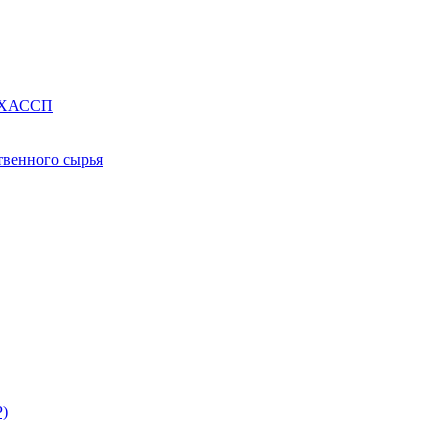
е ХАССП
твенного сырья
Р)