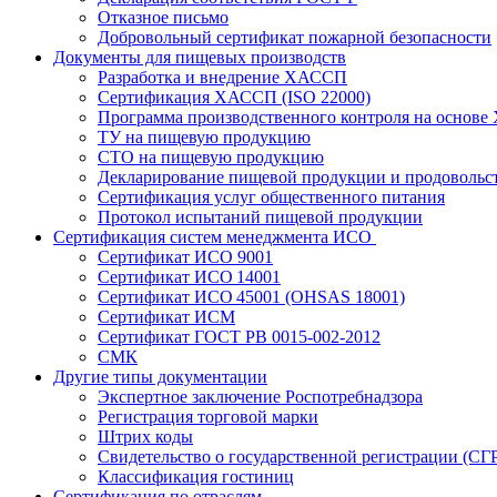
Отказное письмо
Добровольный сертификат пожарной безопасности
Документы для пищевых производств
Разработка и внедрение ХАССП
Сертификация ХАССП (ISO 22000)
Программа производственного контроля на основ
ТУ на пищевую продукцию
СТО на пищевую продукцию
Декларирование пищевой продукции и продовольс
Сертификация услуг общественного питания
Протокол испытаний пищевой продукции
Сертификация систем менеджмента ИСО
Сертификат ИСО 9001
Сертификат ИСО 14001
Сертификат ИСО 45001 (OHSAS 18001)
Сертификат ИСМ
Сертификат ГОСТ РВ 0015-002-2012
СМК
Другие типы документации
Экспертное заключение Роспотребнадзора
Регистрация торговой марки
Штрих коды
Свидетельство о государственной регистрации (СГ
Классификация гостиниц
Сертификация по отраслям