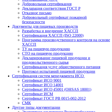
Добровольная сертификация
Декларация соответствия ГОСТ Р
Отказное письмо
Добровольный сертификат пожарной
безопасности
Документы для пищевых производств
Разработка и внедрение ХАССП
Сертификация ХАССП (ISO 22000)
Программа производственного контроля на основе
ХАССП
ТУ на пищевую продукцию
СТО на пищевую продукцию
Декларирование пищевой продукции и
продовольственного сырья
Сертификация услуг общественного питания
Протокол испытаний пищевой продукции
Сертификация систем менеджмента ИСО
Сертификат ИСО 9001
Сертификат ИСО 14001
Сертификат ИСО 45001 (OHSAS 18001)
Сертификат ИСМ
Сертификат ГОСТ РВ 0015-002-2012
СМК
Другие типы документации
Экспертное заключение Роспотребнадзора